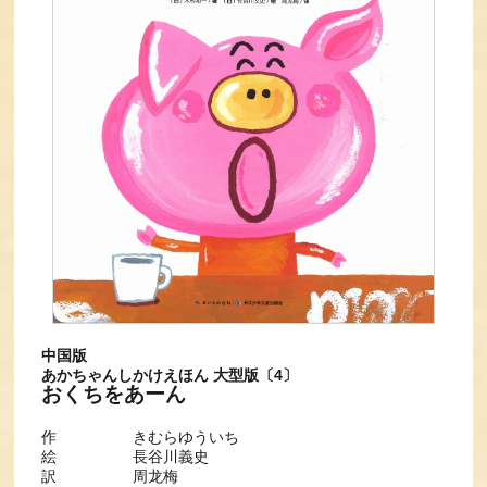
中国版
あかちゃんしかけえほん 大型版〔4〕
おくちをあーん
作 きむらゆういち
絵 長谷川義史
訳 周龙梅