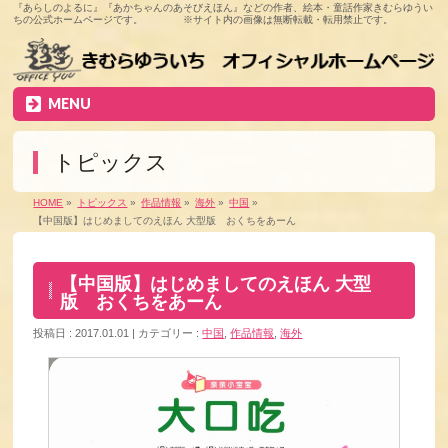
『あらしのよるに』『あかちゃんのあそびえほん』などの作者、絵本・童話作家きむらゆうい
ちの公式ホームページです。 ※サイト内の画像は無断転載・転用禁止です。
MENU
トピックス
HOME
»
トピックス
»
作品情報
»
海外
»
中国
»
【中国版】はじめましてのえほん 大型版 おくちをあーん
【中国版】はじめましてのえほん 大型
版 おくちをあーん
投稿日 : 2017.01.01
カテゴリー :
中国
,
作品情報
,
海外