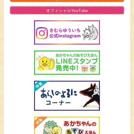
オフィシャルYouTube