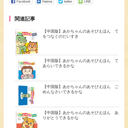
Facebook
Hatena
twitter
LINE
関連記事
【中国版】あかちゃんのあそびえほん て
をつなぐのだいすき
【中国版】あかちゃんのあそびえほん て
あらいできるかな
【中国版】あかちゃんのあそびえほん ご
めんなさいできるかな
【中国版】あかちゃんのあそびえほん あ
りがとうできるかな