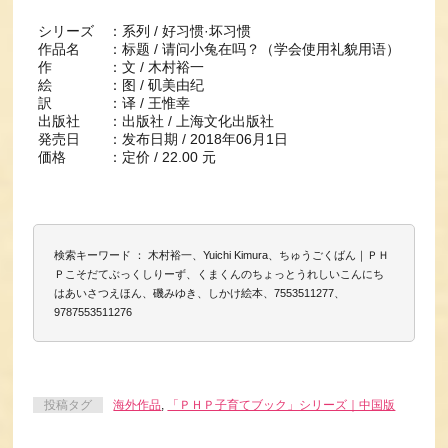
シリーズ ：系列 / 好习惯·坏习惯
作品名 ：标题 / 请问小兔在吗？（学会使用礼貌用语）
作 ：文 / 木村裕一
絵 ：图 / 矶美由纪
訳 ：译 / 王惟幸
出版社 ：出版社 / 上海文化出版社
発売日 ：发布日期 / 2018年06月1日
価格 ：定价 / 22.00 元
検索キーワード ： 木村裕一、Yuichi Kimura、ちゅうごくばん｜ＰＨ
Ｐこそだてぶっくしりーず、くまくんのちょっとうれしいこんにち
はあいさつえほん、磯みゆき、しかけ絵本、7553511277、
9787553511276
投稿タグ
海外作品
,
「ＰＨＰ子育てブック」シリーズ｜中国版